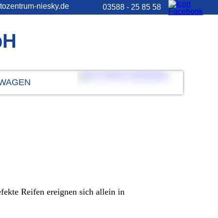
tozentrum-niesky.de
03588 - 25 85 58
bH
WAGEN
ekte Reifen ereignen sich allein in