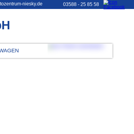
tozentrum-niesky.de
03588 - 25 85 58
bH
WAGEN