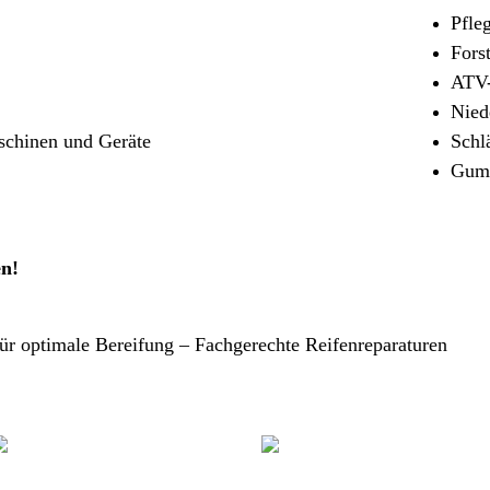
Pfle
Fors
ATV-
Nied
aschinen und Geräte
Schl
Gumm
en!
r optimale Bereifung – Fachgerechte Reifenreparaturen