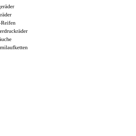
geräder
träder
Reifen
erdruckräder
äuche
ilaufketten