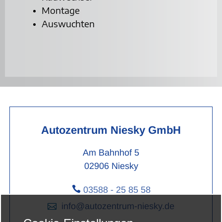
Montage
Auswuchten
Autozentrum Niesky GmbH
Am Bahnhof 5
02906 Niesky

03588 - 25 85 58

info@autozentrum-niesky.de