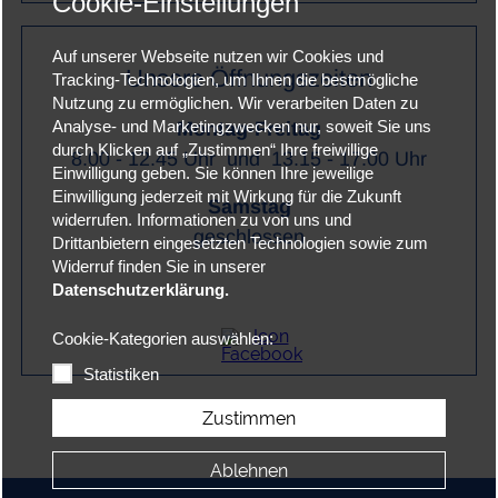
Cookie-Einstellungen
Auf unserer Webseite nutzen wir Cookies und
Unsere Öffnungszeiten
Tracking-Technologien, um Ihnen die bestmögliche
Nutzung zu ermöglichen. Wir verarbeiten Daten zu
Montag-Freitag
Analyse- und Marketingzwecken nur, soweit Sie uns
durch Klicken auf „Zustimmen“ Ihre freiwillige
8.00 - 12.45 Uhr und 13.15 - 17.00 Uhr
Einwilligung geben. Sie können Ihre jeweilige
Einwilligung jederzeit mit Wirkung für die Zukunft
Samstag
widerrufen. Informationen zu von uns und
geschlossen
Drittanbietern eingesetzten Technologien sowie zum
Widerruf finden Sie in unserer
Datenschutzerklärung.
Cookie-Kategorien auswählen:
Statistiken
Zustimmen
Ablehnen