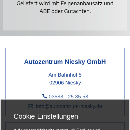
Geliefert wird mit Felgenanbausatz und
ABE oder Gutachten.
Autozentrum Niesky GmbH
Am Bahnhof 5
02906 Niesky

03588 - 25 85 58

info@autozentrum-niesky.de
Cookie-Einstellungen