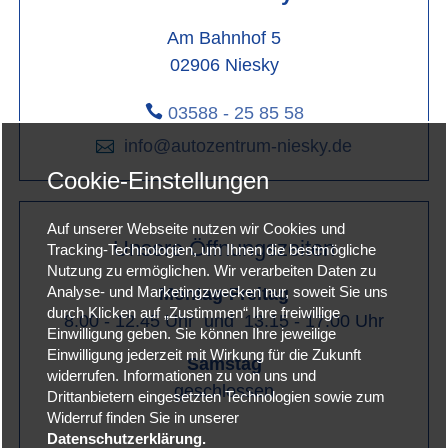
Am Bahnhof 5
02906 Niesky

03588 - 25 85 58

info@autozentrum-niesky.de
Cookie-Einstellungen
Auf unserer Webseite nutzen wir Cookies und
Unsere Öffnungszeiten
Tracking-Technologien, um Ihnen die bestmögliche
Nutzung zu ermöglichen. Wir verarbeiten Daten zu
Montag-Freitag
Analyse- und Marketingzwecken nur, soweit Sie uns
durch Klicken auf „Zustimmen“ Ihre freiwillige
8.00 - 12.45 Uhr und 13.15 - 17.00 Uhr
Einwilligung geben. Sie können Ihre jeweilige
Einwilligung jederzeit mit Wirkung für die Zukunft
Samstag
widerrufen. Informationen zu von uns und
geschlossen
Drittanbietern eingesetzten Technologien sowie zum
Widerruf finden Sie in unserer
Datenschutzerklärung.